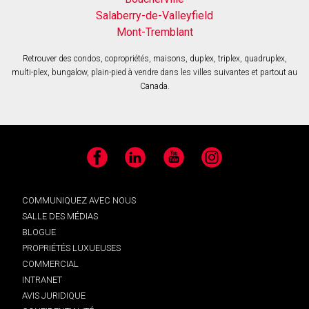
Salaberry-de-Valleyfield
Mont-Tremblant
Retrouver des condos, copropriétés, maisons, duplex, triplex, quadruplex,
multi-plex, bungalow, plain-pied à vendre dans les villes suivantes et partout au
Canada.
Facebook
LinkedIn
YouTube
Instagram
COMMUNIQUEZ AVEC NOUS
SALLE DES MÉDIAS
BLOGUE
PROPRIÉTÉS LUXUEUSES
COMMERCIAL
INTRANET
AVIS JURIDIQUE