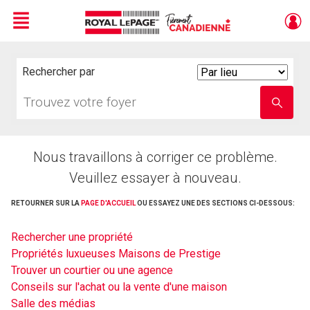
Menu
Live
En Direct
Rechercher par
Search
By
Trouvez
Entrez
votre
le
foyer
nom
de
l'école
Nous travaillons à corriger ce problème.
Veuillez essayer à nouveau.
RETOURNER SUR LA
PAGE D'ACCUEIL
OU ESSAYEZ UNE DES SECTIONS CI-DESSOUS:
Rechercher une propriété
Propriétés luxueuses Maisons de Prestige
Trouver un courtier ou une agence
Conseils sur l'achat ou la vente d'une maison
Salle des médias