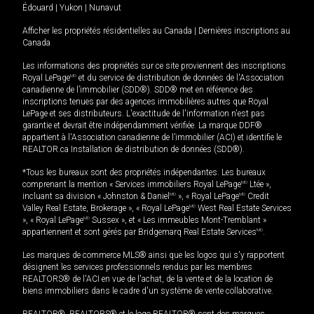
Édouard
|
Yukon
|
Nunavut
Afficher les propriétés résidentielles au Canada
|
Dernières inscriptions au
Canada
Les informations des propriétés sur ce site proviennent des inscriptions
Royal LePage
MD
et du service de distribution de données de l'Association
canadienne de l’immobilier (SDD®). SDD® met en référence des
inscriptions tenues par des agences immobilières autres que Royal
LePage et ses distributeurs. L'exactitude de l'information n'est pas
garantie et devrait être indépendamment vérifiée. La marque DDF®
appartient à l'Association canadienne de l’immobilier (ACI) et identifie le
REALTOR.ca Installation de distribution de données (SDD®).
*Tous les bureaux sont des propriétés indépendantes. Les bureaux
comprenant la mention « Services immobiliers Royal LePage
MD
Ltée »,
incluant sa division « Johnston & Daniel
MD
», « Royal LePage
MD
Credit
Valley Real Estate, Brokerage », « Royal LePage
MD
West Real Estate Services
», « Royal LePage
MD
Sussex », et « Les immeubles Mont-Tremblant »
appartiennent et sont gérés par Bridgemarq Real Estate Services
MD
.
Les marques de commerce MLS® ainsi que les logos qui s'y rapportent
désignent les services professionnels rendus par les membres
REALTORS® de l'ACI en vue de l'achat, de la vente et de la location de
biens immobiliers dans le cadre d'un système de vente collaborative.